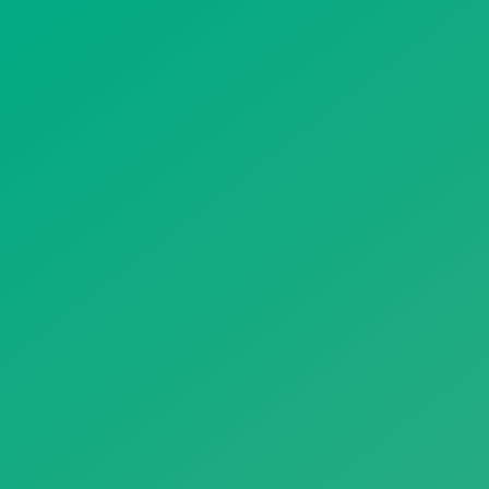
遥想公瑾当年，小乔初嫁了，雄姿英发。
羽扇纶巾，谈笑间，樯橹灰飞烟灭。
故国神游，多情应笑我，早生华发。
人生如梦，一尊还酹江月。